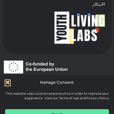
الابتكار.
“
ممّول من قبل الاتحاد الأوروبي. الآراء والمواقف المعبر عنها تعود
Manage Consent
فقط للمؤلف/المؤلفين ولا تعكس بالضرورة آراء الاتحاد الأوروبي أو
الوكالة التنفيذية الأوروبية للتعليم والثقافة (EACEA). ولا يمكن تحميل
This website uses cookies and analytics in order to improve your
الاتحاد الأوروبي أو الوكالة التنفيذية الأوروبية للتعليم والثقافة أي
experience. View our Terms of Use and Privacy Policy.
مسؤولية عنها.”
© 2026 Youth Living Labs. All rights reserved. Powered by