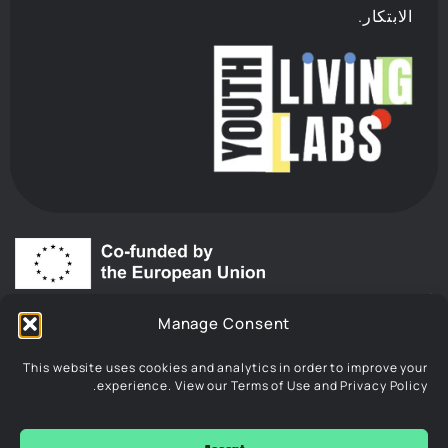
الابتكار.
“
ممّول من قبل الاتحاد الأوروبي. الآراء والمواقف المعبر عنها تعود
Manage Consent
فقط للمؤلف/المؤلفين ولا تعكس بالضرورة آراء الاتحاد الأوروبي أو
الوكالة التنفيذية الأوروبية للتعليم والثقافة (EACEA). ولا يمكن تحميل
This website uses cookies and analytics in order to improve your
الاتحاد الأوروبي أو الوكالة التنفيذية الأوروبية للتعليم والثقافة أي
experience. View our Terms of Use and Privacy Policy.
مسؤولية عنها.”
© 2026 Youth Living Labs. All rights reserved. Powered by