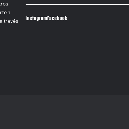
tros
rte a
Instagram
Facebook
a través