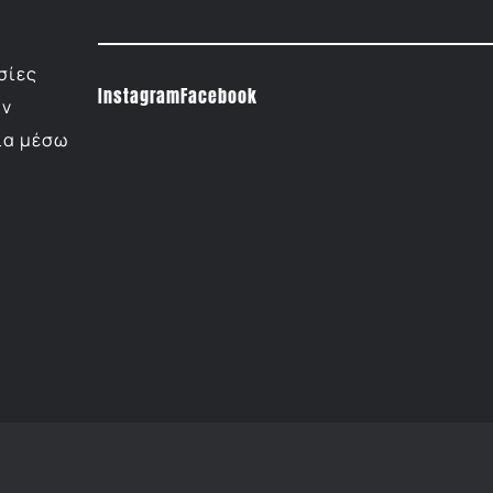
σίες
Instagram
Facebook
ην
ία μέσω