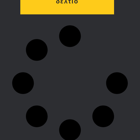
δελτίο