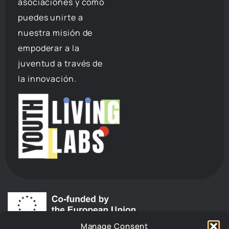
asociaciones y cómo
puedes unirte a
nuestra misión de
empoderar a la
juventud a través de
la innovación.
Financiado por la Unión Europea. Las opiniones y puntos de
Manage Consent